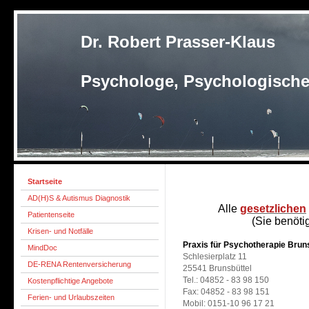
Dr. Robert Prasser-Klaus
Psychologe, Psychologische
Startseite
AD(H)S & Autismus Diagnostik
Alle
gesetzlichen
Patientenseite
(Sie benöt
Krisen- und Notfälle
Praxis für Psychotherapie Brun
MindDoc
Schlesierplatz 11
DE-RENA Rentenversicherung
25541 Brunsbüttel
Tel.: 04852 - 83 98 150
Kostenpflichtige Angebote
Fax: 04852 - 83 98 151
Ferien- und Urlaubszeiten
Mobil: 0151-10 96 17 21